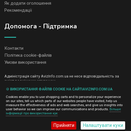
Як додати оголошення
Рекомендації
Допомога - Підтримка
Контакти
Політика cookie-файлів
Умови використання
Адміністрація сайту AvizInfo.com.ua не несе відповідальність за
зміст розміщених оголошень.
Ми цінуємо конфіденційність наших користувачів. Ми не передаємо
🍪 ВИКОРИСТАННЯ ФАЙЛІВ COOKIE НА САЙТІAVIZINFO.COM.UA
і не продаємо особисту інформацію зареєстрованих користувачів
AvizInfo.com.ua третім особам. Ми не відповідаємо за правила
Cookies enable you to use shopping carts and to personalize your experience
конфіденційності сайтів на які посилається AvizInfo.com.ua. На
on our sites, tell us which parts of our websites people have visited, help us
деяких сторінках нашого сайту представлена реклама Google
measure the effectiveness of ads and web searches, and give us insights into
Adsense Advertising Network. Щоб дізнатися детальніше про
user behavior so we can improve our communications and products.
Більше
натисніть тут
інформації про використання кук
правила конфіденційності Google
.
Прийняти
Налаштувати куки