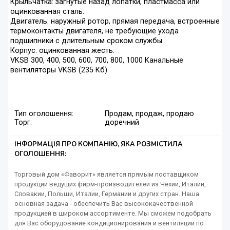
Крыльчатка: загнутые назад лопатки, пластмасса или
оцинкованная сталь.
Двигатель: наружный ротор, прямая передача, встроенные
термоконтакты двигателя, не требующие ухода
подшипники с длительным сроком службы.
Корпус: оцинкованная жесть.
VKSB 300, 400, 500, 600, 700, 800, 1000 Канальные
вентиляторы VKSB (235 Кб).
Тип оголошення:
Продам, продаж, продаю
Торг:
доречний
ІНФОРМАЦІЯ ПРО КОМПАНІЮ, ЯКА РОЗМІСТИЛА
ОГОЛОШЕННЯ:
Торговый дом «Фаворит» является прямым поставщиком
продукции ведущих фирм-производителей из Чехии, Италии,
Словакии, Польши, Италии, Германии и других стран. Наша
основная задача - обеспечить Вас высококачественной
продукцией в широком ассортименте. Мы сможем подобрать
для Вас оборудование кондиционирования и вентиляции по