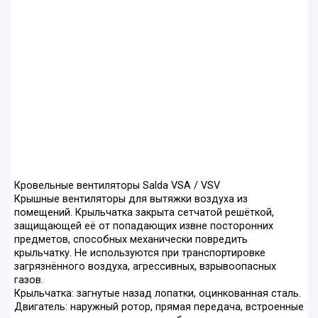
Кровельные вентиляторы Salda VSA / VSV
Крышные вентиляторы для вытяжки воздуха из
помещений. Крыльчатка закрыта сетчатой решёткой,
защищающей её от попадающих извне посторонних
предметов, способных механически повредить
крыльчатку. Не используются при транспортировке
загрязнённого воздуха, агрессивных, взрывоопасных
газов.
Крыльчатка: загнутые назад лопатки, оцинкованная сталь.
Двигатель: наружный ротор, прямая передача, встроенные