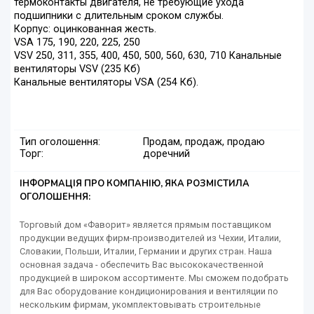
термоконтакты двигателя, не требующие ухода
подшипники с длительным сроком службы.
Корпус: оцинкованная жесть.
VSA 175, 190, 220, 225, 250
VSV 250, 311, 355, 400, 450, 500, 560, 630, 710 Канальные
вентиляторы VSV (235 Кб)
Канальные вентиляторы VSA (254 Кб).
Тип оголошення:
Продам, продаж, продаю
Торг:
доречний
ІНФОРМАЦІЯ ПРО КОМПАНІЮ, ЯКА РОЗМІСТИЛА
ОГОЛОШЕННЯ:
Торговый дом «Фаворит» является прямым поставщиком
продукции ведущих фирм-производителей из Чехии, Италии,
Словакии, Польши, Италии, Германии и других стран. Наша
основная задача - обеспечить Вас высококачественной
продукцией в широком ассортименте. Мы сможем подобрать
для Вас оборудование кондиционирования и вентиляции по
нескольким фирмам, укомплектовывать строительные