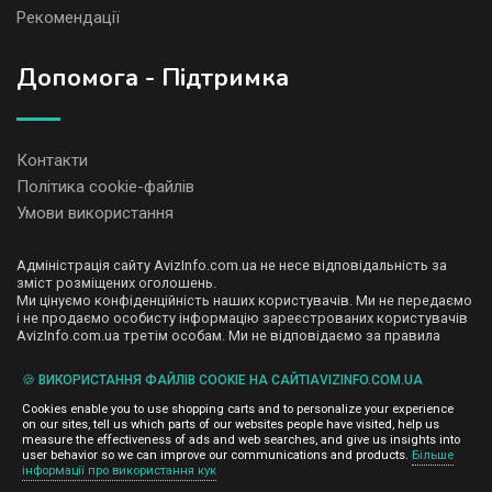
Рекомендації
Допомога - Підтримка
Контакти
Політика cookie-файлів
Умови використання
Адміністрація сайту AvizInfo.com.ua не несе відповідальність за
зміст розміщених оголошень.
Ми цінуємо конфіденційність наших користувачів. Ми не передаємо
і не продаємо особисту інформацію зареєстрованих користувачів
AvizInfo.com.ua третім особам. Ми не відповідаємо за правила
конфіденційності сайтів на які посилається AvizInfo.com.ua. На
деяких сторінках нашого сайту представлена реклама Google
🍪 ВИКОРИСТАННЯ ФАЙЛІВ COOKIE НА САЙТІAVIZINFO.COM.UA
Adsense Advertising Network. Щоб дізнатися детальніше про
натисніть тут
правила конфіденційності Google
.
Cookies enable you to use shopping carts and to personalize your experience
on our sites, tell us which parts of our websites people have visited, help us
measure the effectiveness of ads and web searches, and give us insights into
user behavior so we can improve our communications and products.
Більше
інформації про використання кук