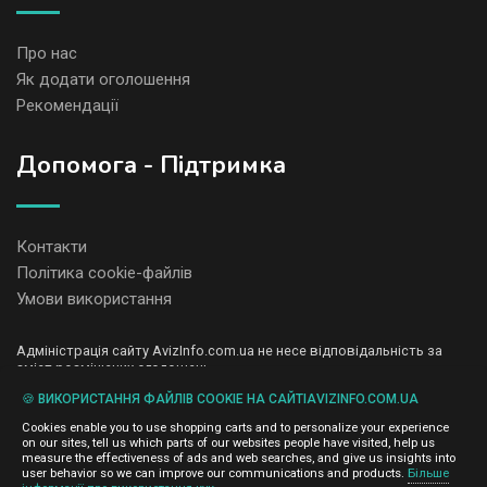
Про нас
Як додати оголошення
Рекомендації
Допомога - Підтримка
Контакти
Політика cookie-файлів
Умови використання
Адміністрація сайту AvizInfo.com.ua не несе відповідальність за
зміст розміщених оголошень.
Ми цінуємо конфіденційність наших користувачів. Ми не передаємо
🍪 ВИКОРИСТАННЯ ФАЙЛІВ COOKIE НА САЙТІAVIZINFO.COM.UA
і не продаємо особисту інформацію зареєстрованих користувачів
AvizInfo.com.ua третім особам. Ми не відповідаємо за правила
Cookies enable you to use shopping carts and to personalize your experience
конфіденційності сайтів на які посилається AvizInfo.com.ua. На
on our sites, tell us which parts of our websites people have visited, help us
деяких сторінках нашого сайту представлена реклама Google
measure the effectiveness of ads and web searches, and give us insights into
Adsense Advertising Network. Щоб дізнатися детальніше про
user behavior so we can improve our communications and products.
Більше